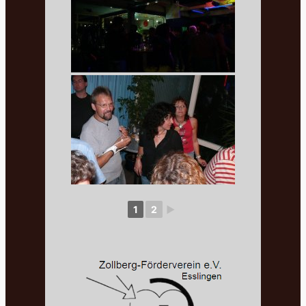
1
2
►